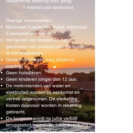
Resterende betaling (incl. borg)
1 maand voor aankomst
Overige voorwaarden:
Maximaal 4 personen totaal, maximaal
2 personen per kamer.
Het geven van feesten en het
genereren van overlast voor de buren
is niet toegestaan.
Gasten ontvangen mag alleen in
overleg.
Geen huisdieren.
Geen kinderen jonger dan 12 jaar.
De meterstanden van water en
elektriciteit worden bij aankomst en
vertrek opgenomen. De werkelijke
kosten daarvoor worden in rekening
gebracht.
De borgsom wordt na jullie verblijf
teruggestort, verminderd met eventuele
schade die niet ontstaan is door