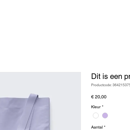
o
Dit is een p
Productcode: 3642153
Prijs
€ 20,00
Kleur
*
Aantal
*