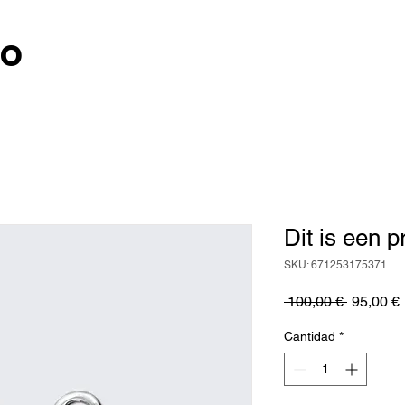
co
Dit is een p
SKU: 671253175371
Precio
 100,00 € 
95,00 €
o
Cantidad
*