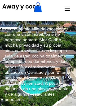
Away y coco
Una relajante villa de vacaciones
con una vista increíblemente
hermosa sobre el Mar Caribe,
mucha privacidad y su propia
piscina privada. Tienes tu propia
sala de estar, cocina totalmente
equipada, dos dormitorios y dos
baños. Muy céntricamente
ubicado en Curazao y por lo tanto
una base excelente para las
playas y Willemstad. A poca
distancia de una playa agradable
y de algunos restaurantes
populares.