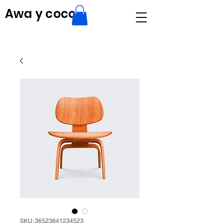
Awa y coco
SKU: 36523641234523