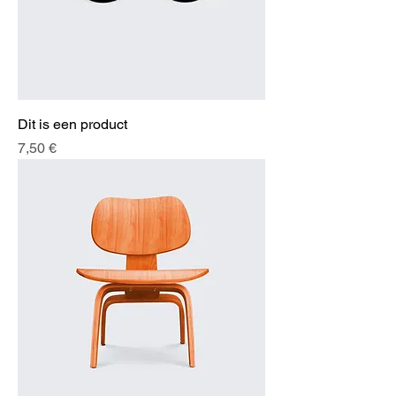
Dit is een product
Preis
7,50 €