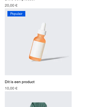
Preis
20,00 €
Populair
Dit is een product
Preis
10,00 €