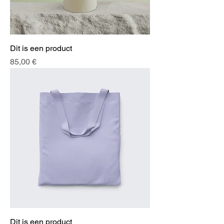
Dit is een product
Preis
85,00 €
Dit is een product