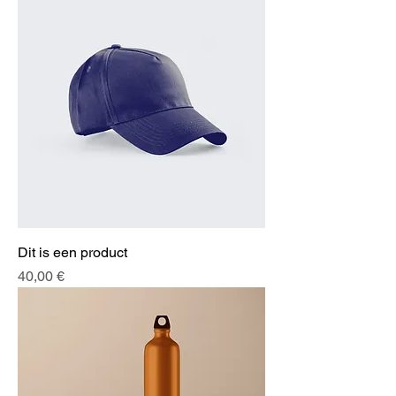
Dit is een product
Preis
40,00 €