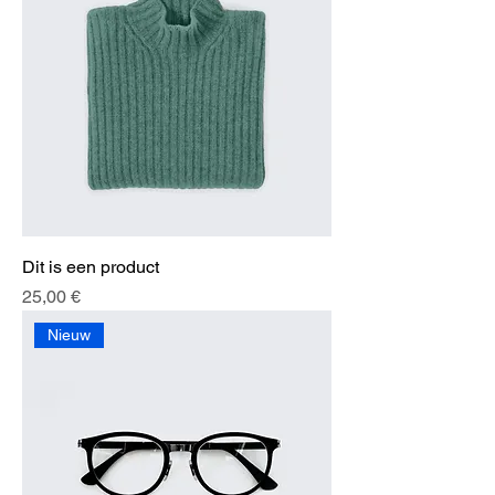
Dit is een product
Preis
25,00 €
Nieuw